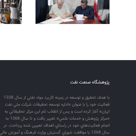
پژوهشگاه صنعت نفت
با هدف تحقيق و توسعه در زمينه كاربرد مواد نفتي از سال 1338
فعاليت خود را با عنوان «اداره توسعه تحقيقات شركت ملي نفت
ايران» آغاز كرده است و پس از انقلاب نام اين مركز تحقيقاتي به
«مركز پژوهش و خدمات علمي» تغيير يافت و تا سال 1368 به
انجام فعاليت‌هاي خود در راستاي اهداف تعيين شده پرداخت. در
سال 1368 با موافقت شوراي گسترش وزارت فرهنگ و آموزش عالي