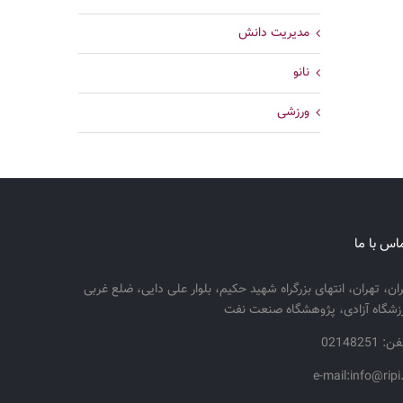
مدیریت دانش
نانو
ورزشی
اس با ما
ران، تهران، انتهای بزرگراه شهید حکیم، بلوار علی دایی، ضلع غربی
زشگاه آزادی، پژوهشگاه صنعت نفت
: 02148251
e-mail:info@ripi.