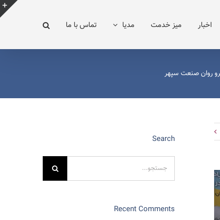
e
اخبار
میز خدمت
مدیا
تماس با ما
g
r
a
رو روان صنعت سپهر
Search
جستجو
برای:
Recent Comments