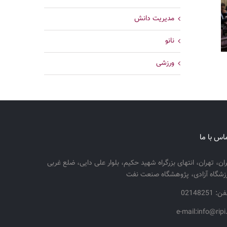
مدیریت دانش
نانو
ورزشی
اس با ما
ران، تهران، انتهای بزرگراه شهید حکیم، بلوار علی دایی، ضلع غربی
زشگاه آزادی، پژوهشگاه صنعت نفت
: 02148251
e-mail:info@ripi.