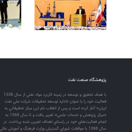
پژوهشگاه صنعت نفت
با هدف تحقيق و توسعه در زمينه كاربرد مواد نفتي از سال 1338
فعاليت خود را با عنوان «اداره توسعه تحقيقات شركت ملي نفت
ايران» آغاز كرده است و پس از انقلاب نام اين مركز تحقيقاتي به
«مركز پژوهش و خدمات علمي» تغيير يافت و تا سال 1368 به
انجام فعاليت‌هاي خود در راستاي اهداف تعيين شده پرداخت. در
سال 1368 با موافقت شوراي گسترش وزارت فرهنگ و آموزش عالي