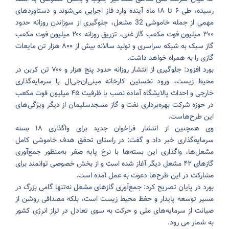
رسیده، طی ۶ تا ۱۸ ماه آینده وارد فاز اجرایی می‌شوند و دستاوردهای
مهمی از جمله خاموشی 32 مشعل، جلوگیری از سوزاندن روزانه حدود
۳۰۰ میلیون فوت مکعب گاز غنی، تزریق روزانه ۲۰۰ میلیون فوت مکعب
گاز سبک به شبکه سراسری و تولید سالانه بیش از ۸۰۰ هزار تن مایعات
گازی را به همراه خواهد داشت.
بورد افزود: جلوگیری از انتشار روزانه حدود پنج هزار و ۷۰۰ تن کربن در
محیط زیست، ورود نخستین کارخانه مینی‌ان‌جی‌ال با سرمایه‌گذاری
خارجی و احداث پالایشگاه آماده نصب با ظرفیت ۴۵ میلیون فوت مکعب
در حوزه شرکت بهره‌برداری نفت و گاز مسجدسلیمان از دیگر ویژگی‌های
این طرح‌هاست.
وی همچنین از انتشار فراخوان جدید برای واگذاری ۱۸ بسته
سرمایه‌گذاری خبر داد و گفت: در راستای تحقق هدف خاموشی کامل
مشعل‌ها، واگذاری این بسته‌ها با نرخ پایه صفر به‌منظور جمع‌آوری
گازهای ۴۲ مشعل دیگر آغاز شده است و از بخش خصوصی توانمند برای
مشارکت در این طرح‌ها دعوت به عمل آمده است.
بورد در پایان تصریح کرد: جمع‌آوری گازهای مشعل نه‌تنها گامی بزرگ در
مسیر توسعه پایدار و حفظ محیط زیست است، بلکه مصداقی روشن از
صیانت از سرمایه‌های ملی و حرکت به سوی تعادل در تراز انرژی کشور
به شمار می رود.