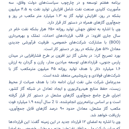
برنامه هفتم توسعه و در چارچوب سیاست‌های دولت وفاق، سه
مأموریت کلیدی صنعت نفت شامل افزایش تولید نفت به ۴.۵ میلیون
بشکه در روز، افزایش تولید گاز به ۱.۳ میلیارد متر مکعب در روز و
جمع‌آوری گازهای همراه در دستور کار قرار دارد.
وی با اشاره به تحقق جهش تولید روزانه ۲۵۰ هزار بشکه نفت خام در
سال جاری افزود: در قالب قراردادهای احداث، تملک و بهره‌برداری
(BOO) با مشارکت شرکت‌های خصوصی، ظرفیت فرآورشی جدیدی
معادل ۵۲۰ هزار بشکه در روز در دستور کار است.
بورد تصریح کرد: در بخش گاز نیز افزون بر طرح فشارافزایی در میدان
پارس جنوبی، قراردادهای توسعه میادین مدار، پازن و گردان به ارزش
۱.۶ میلیارد دلار با هدف تولید روزانه ۴۵ میلیون مترمکعب گاز با
شرکت‌های فولادی و پتروشیمی منعقد شده است.
مدیرعامل شرکت ملی نفت ایران ادامه داد: با هدف صیانت از محیط
زیست، حفظ منابع هیدروکربوری و ایجاد تعادل در شبکه گاز کشور،
اجرای طرح جامع جمع‌آوری گازهای مشعل در دستور کار قرار گرفته
است و بر اساس برنامه‌ریزی انجام‌شده، تا 2 سال آینده ۱.۹ میلیارد فوت
مکعب گاز مشعل، معادل حدود ۹۰ درصد گازهای قابل جمع‌آوری،
بازیافت خواهد شد.
وی با اشاره به امضای ۱۲ قرارداد جدید در این زمینه گفت: این قراردادها
که میان شرکت ملی مناطق نفت‌خیز جنوب و بخش خصوصی به امضا