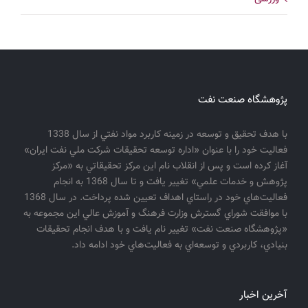
پژوهشگاه صنعت نفت
با هدف تحقيق و توسعه در زمينه كاربرد مواد نفتي از سال 1338
فعاليت خود را با عنوان «اداره توسعه تحقيقات شركت ملي نفت ايران»
آغاز كرده است و پس از انقلاب نام اين مركز تحقيقاتي به «مركز
پژوهش و خدمات علمي» تغيير يافت و تا سال 1368 به انجام
فعاليت‌هاي خود در راستاي اهداف تعيين شده پرداخت. در سال 1368
با موافقت شوراي گسترش وزارت فرهنگ و آموزش عالي اين مجموعه به
«پژوهشگاه صنعت نفت» تغيير نام يافت و با هدف انجام تحقيقات
بنيادي، كاربردي و توسعه‌اي به فعاليت‌هاي خود ادامه داد.
آخرین اخبار