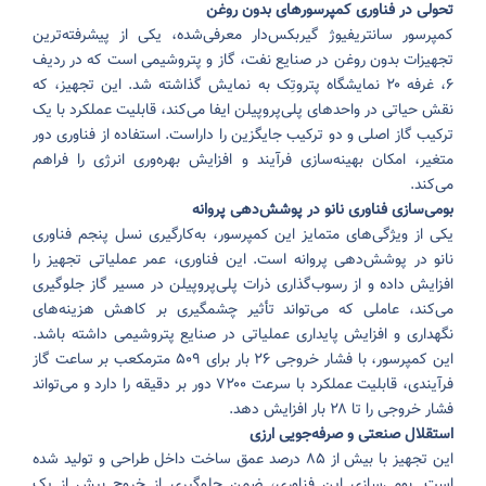
تحولی در فناوری کمپرسورهای بدون روغن
کمپرسور سانتریفیوژ گیربکس‌دار معرفی‌شده، یکی از پیشرفته‌ترین
تجهیزات بدون روغن در صنایع نفت، گاز و پتروشیمی است که در ردیف
۶، غرفه ۲۰ نمایشگاه پتروتِک به نمایش گذاشته شد. این تجهیز، که
نقش حیاتی در واحدهای پلی‌پروپیلن ایفا می‌کند، قابلیت عملکرد با یک
ترکیب گاز اصلی و دو ترکیب جایگزین را داراست. استفاده از فناوری دور
متغیر، امکان بهینه‌سازی فرآیند و افزایش بهره‌وری انرژی را فراهم
می‌کند.
بومی‌سازی فناوری نانو در پوشش‌دهی پروانه
یکی از ویژگی‌های متمایز این کمپرسور، به‌کارگیری نسل پنجم فناوری
نانو در پوشش‌دهی پروانه است. این فناوری، عمر عملیاتی تجهیز را
افزایش داده و از رسوب‌گذاری ذرات پلی‌پروپیلن در مسیر گاز جلوگیری
می‌کند، عاملی که می‌تواند تأثیر چشمگیری بر کاهش هزینه‌های
نگهداری و افزایش پایداری عملیاتی در صنایع پتروشیمی داشته باشد.
این کمپرسور، با فشار خروجی ۲۶ بار برای ۵۰۹ مترمکعب بر ساعت گاز
فرآیندی، قابلیت عملکرد با سرعت ۷۲۰۰ دور بر دقیقه را دارد و می‌تواند
فشار خروجی را تا ۲۸ بار افزایش دهد.
استقلال صنعتی و صرفه‌جویی ارزی
این تجهیز با بیش از ۸۵ درصد عمق ساخت داخل طراحی و تولید شده
است. بومی‌سازی این فناوری، ضمن جلوگیری از خروج بیش از یک