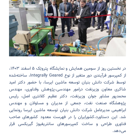
در نخستین روز از سومین همایش و نمایشگاه پتروتِک ۵ اسفند ۱۴۰۳،
از کمپرسور فرآیندی دور متغیر از نوع Integrally Geared، ساخته‌شده
توسط شرکت دانش بنیان توسعه ماشین ایرسا، با حضور دکتر امید
شاکری معاون وزیرنفت درامور مهندسی،پژوهش وفناوری، مهندس
محمدپور مشاور جوان وزیرنفت، دکتر عظیم کلانتری اصل، رئیس
پژوهشگاه صنعت نفت، جمعی از مدیران و مسئولان و مهندس
ابراهیمی مدیرعامل شرکت دانش بنیان توسعه ماشین ایرسا رونمایی
شد. این دستاورد،کشورایران را در فهرست معدود کشورهای صاحب
فناوری طراحی و ساخت کمپرسورهای سانتریفیوژ گیربکسی قرار
می‌دهد.