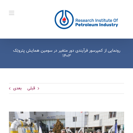
Ski
t
conten
رونمایی از کمپرسور فرآیندی دور متغیر در سومین همایش پتروتِک
۱۴۰۳
قبلی
بعدی
View
Larger
Image