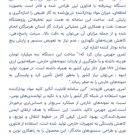
دستگاه پیشرفته با فناوری لیزر طراحی شده و قادر است به‌صورت
لحظه‌ای، میزان مواد بودارکننده تزریق‌شده به گاز طبیعی را اندازه‌گیری و
پایش کند. ساخت این سامانه به همت تیم تحقیقاتی پژوهشگاه
صنعت نفت و همکاری فنی عملیاتی شرکت گاز استان هرمزگان انجام
شده و از جمله مزایای آن می‌توان به دقت بالا، سرعت پاسخ‌دهی،
کاهش هزینه‌های نگهداری ، عدم نیاز به تعویض سنسور و پایش پنج
ماده بودار کننده اشاره کرد.
ثمری جهرمی بیان کرد که؛” ساخت این دستگاه سه میلیارد تومان
هزینه داشته و با جلوگیری از واردات نمونه‌های خارجی، صرفه‌جویی ارزی
معادل ۱۸۷ هزار دلار برای کشور به همراه داشته است. در صورت تولید
انبوه ، می‌توان نیاز کشور را به‌طور کامل تأمین کرد و وابستگی به
نمونه‌های خارجی را به صفر رساند.”
ثمری جهرمی افزودند: “این سامانه قابلیت آنالیز کلیه مواد بودارکننده
مورد استفاده در شبکه گاز کشور را دارد و با تکیه بر توانمندی‌های بومی،
نسبت به نمونه‌های خارجی از عملکرد سریع‌تر و حساس‌تری برخوردار
است.
ثمری جهرمی تاکید داشت: این دستگاه با هدف ارتقای ایمنی
مصرف‌کنندگان، بهبود کنترل کیفی گاز در خطوط انتقال و توزیع، و
کاهش وابستگی به تجهیزات خارجی تولید شده است. استفاده از فناوری
نوری و طراحی سنسورهای ماندگار، این محصول را به راهکاری نوین و