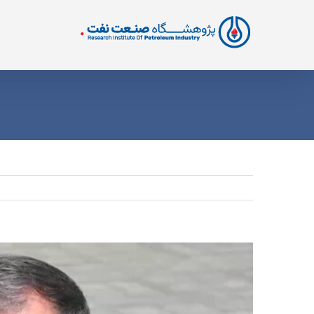
Ski
t
conten
View
Larger
Image