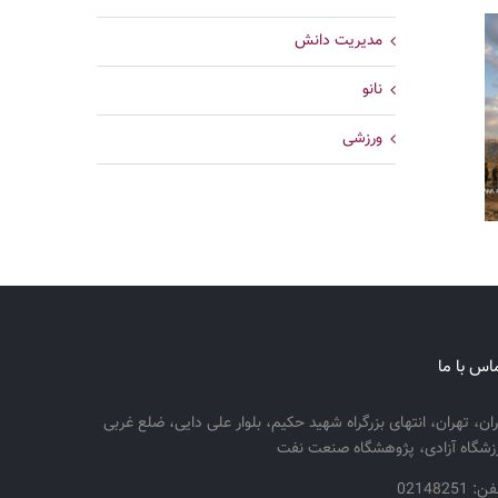
مدیریت دانش
نانو
ورزشی
اس با ما
ران، تهران، انتهای بزرگراه شهید حکیم، بلوار علی دایی، ضلع غربی
زشگاه آزادی، پژوهشگاه صنعت نفت
: 02148251