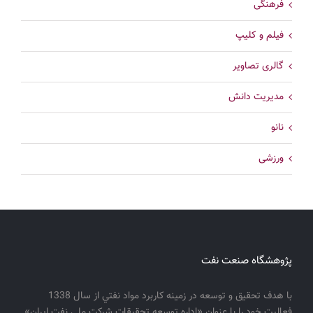
فرهنگی
فیلم و کلیپ
گالری تصاویر
مدیریت دانش
نانو
ورزشی
پژوهشگاه صنعت نفت
با هدف تحقيق و توسعه در زمينه كاربرد مواد نفتي از سال 1338
فعاليت خود را با عنوان «اداره توسعه تحقيقات شركت ملي نفت ايران»