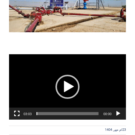
نمایشگر
ویدیو
03:03
00:00
23ام مهر, 1404