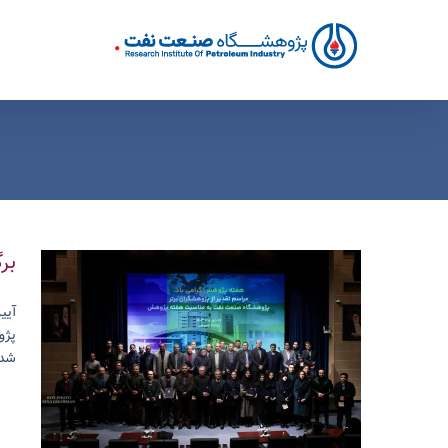
Ski
t
conten
بر
آیی
پژو
شد.