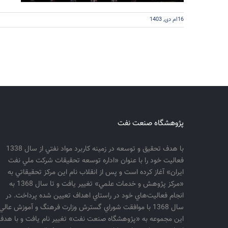
16ام دی, 1403
پژوهشگاه صنعت نفت
با هدف تحقيق و توسعه در زمينه كاربرد مواد نفتي از سال 1338
فعاليت خود را با عنوان «اداره توسعه تحقيقات شركت ملي نفت
ايران» آغاز كرده است و پس از انقلاب نام اين مركز تحقيقاتي به
«مركز پژوهش و خدمات علمي» تغيير يافت و تا سال 1368 به
انجام فعاليت‌هاي خود در راستاي اهداف تعيين شده پرداخت. در
سال 1368 با موافقت شوراي گسترش وزارت فرهنگ و آموزش عالي
اين مجموعه به «پژوهشگاه صنعت نفت» تغيير نام يافت و با هدف