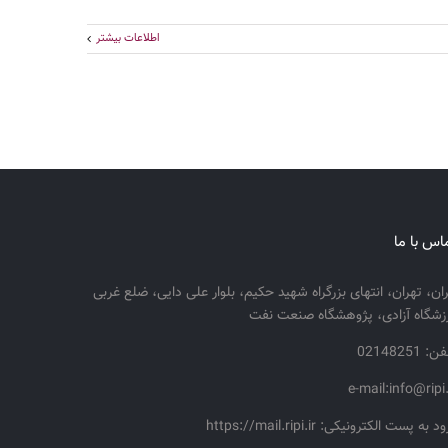
اطلاعات بیشتر
اس با ما
ران، تهران، انتهای بزرگراه شهید حکیم، بلوار علی دایی، ضلع غربی
زشگاه آزادی، پژوهشگاه صنعت نفت
: 02148251
e-mail:info@ripi.
د به پست الکترونیکی: https://mail.ripi.ir