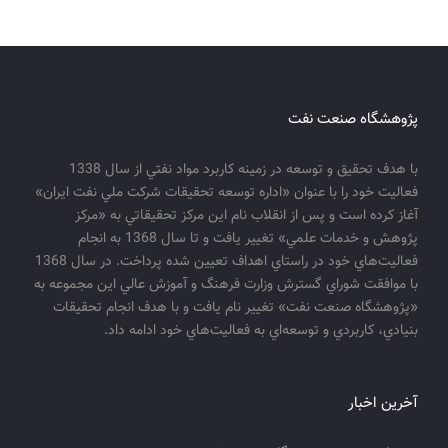
پژوهشگاه صنعت نفت
با هدف تحقيق و توسعه در زمينه كاربرد مواد نفتي از سال 1338
فعاليت خود را با عنوان «اداره توسعه تحقيقات شركت ملي نفت ايران»
آغاز كرده است و پس از انقلاب نام اين مركز تحقيقاتي به «مركز
پژوهش و خدمات علمي» تغيير يافت و تا سال 1368 به انجام
فعاليت‌هاي خود در راستاي اهداف تعيين شده پرداخت. در سال 1368
با موافقت شوراي گسترش وزارت فرهنگ و آموزش عالي اين مجموعه به
«پژوهشگاه صنعت نفت» تغيير نام يافت و با هدف انجام تحقيقات
بنيادي، كاربردي و توسعه‌اي به فعاليت‌هاي خود ادامه داد.
آخرین اخبار