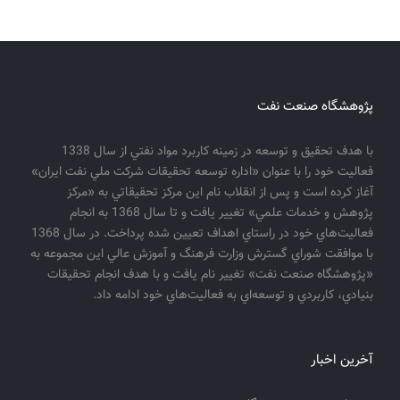
پژوهشگاه صنعت نفت
با هدف تحقيق و توسعه در زمينه كاربرد مواد نفتي از سال 1338
فعاليت خود را با عنوان «اداره توسعه تحقيقات شركت ملي نفت ايران»
آغاز كرده است و پس از انقلاب نام اين مركز تحقيقاتي به «مركز
پژوهش و خدمات علمي» تغيير يافت و تا سال 1368 به انجام
فعاليت‌هاي خود در راستاي اهداف تعيين شده پرداخت. در سال 1368
با موافقت شوراي گسترش وزارت فرهنگ و آموزش عالي اين مجموعه به
«پژوهشگاه صنعت نفت» تغيير نام يافت و با هدف انجام تحقيقات
بنيادي، كاربردي و توسعه‌اي به فعاليت‌هاي خود ادامه داد.
آخرین اخبار