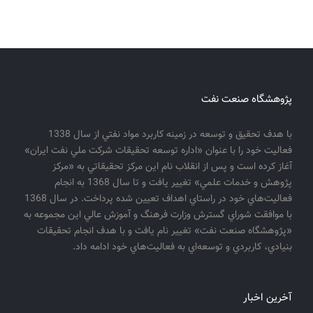
پژوهشگاه صنعت نفت
با هدف تحقيق و توسعه در زمينه كاربرد مواد نفتي از سال 1338
فعاليت خود را با عنوان «اداره توسعه تحقيقات شركت ملي نفت ايران»
آغاز كرده است و پس از انقلاب نام اين مركز تحقيقاتي به «مركز
پژوهش و خدمات علمي» تغيير يافت و تا سال 1368 به انجام
فعاليت‌هاي خود در راستاي اهداف تعيين شده پرداخت. در سال 1368
با موافقت شوراي گسترش وزارت فرهنگ و آموزش عالي اين مجموعه به
«پژوهشگاه صنعت نفت» تغيير نام يافت و با هدف انجام تحقيقات
بنيادي، كاربردي و توسعه‌اي به فعاليت‌هاي خود ادامه داد.
آخرین اخبار