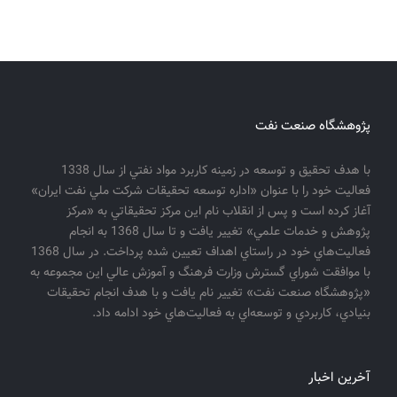
پژوهشگاه صنعت نفت
با هدف تحقيق و توسعه در زمينه كاربرد مواد نفتي از سال 1338
فعاليت خود را با عنوان «اداره توسعه تحقيقات شركت ملي نفت ايران»
آغاز كرده است و پس از انقلاب نام اين مركز تحقيقاتي به «مركز
پژوهش و خدمات علمي» تغيير يافت و تا سال 1368 به انجام
فعاليت‌هاي خود در راستاي اهداف تعيين شده پرداخت. در سال 1368
با موافقت شوراي گسترش وزارت فرهنگ و آموزش عالي اين مجموعه به
«پژوهشگاه صنعت نفت» تغيير نام يافت و با هدف انجام تحقيقات
بنيادي، كاربردي و توسعه‌اي به فعاليت‌هاي خود ادامه داد.
آخرین اخبار