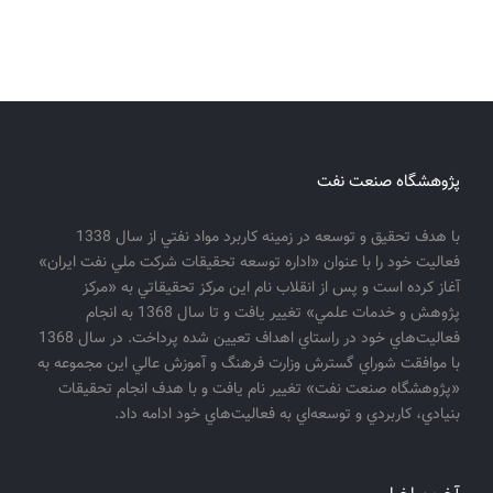
پژوهشگاه صنعت نفت
با هدف تحقيق و توسعه در زمينه كاربرد مواد نفتي از سال 1338
فعاليت خود را با عنوان «اداره توسعه تحقيقات شركت ملي نفت ايران»
آغاز كرده است و پس از انقلاب نام اين مركز تحقيقاتي به «مركز
پژوهش و خدمات علمي» تغيير يافت و تا سال 1368 به انجام
فعاليت‌هاي خود در راستاي اهداف تعيين شده پرداخت. در سال 1368
با موافقت شوراي گسترش وزارت فرهنگ و آموزش عالي اين مجموعه به
«پژوهشگاه صنعت نفت» تغيير نام يافت و با هدف انجام تحقيقات
بنيادي، كاربردي و توسعه‌اي به فعاليت‌هاي خود ادامه داد.