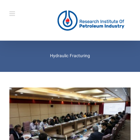
Ski
t
conten
Hydraulic Fracturing