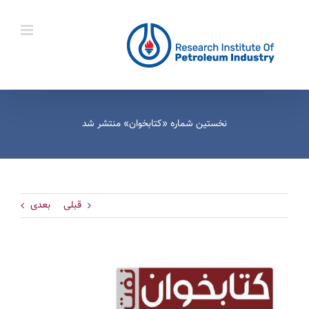
Ski
t
conten
نخستین شماره «کتابخوان» منتشر شد
قبلی
بعدی
View
Larger
Image