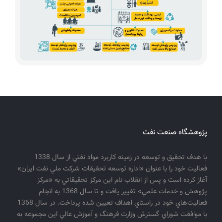
پژوهشگاه صنعت نفت
با هدف تحقيق و توسعه در زمينه كاربرد مواد نفتي از سال 1338
فعاليت خود را با عنوان «اداره توسعه تحقيقات شركت ملي نفت ايران»
آغاز كرده است و پس از انقلاب نام اين مركز تحقيقاتي به «مركز
پژوهش و خدمات علمي» تغيير يافت و تا سال 1368 به انجام
فعاليت‌هاي خود در راستاي اهداف تعيين شده پرداخت. در سال 1368
با موافقت شوراي گسترش وزارت فرهنگ و آموزش عالي اين مجموعه به