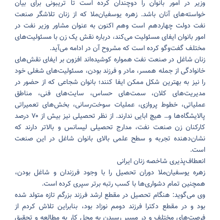
وزیر در امور بانوان را دوچندان کرده است تا تریبونی برای بیان
خواسته‌های آنان باشد. زهره یوسفیان‌ملا که از زنان تلاشگر صنعت
نفت دولت چهاردهم است وهم اکنون به عنوان مشاور وزیر نفت در
امور بانوان ایفای مسئولیت می‌کند، درباره نقش یک زن با مسئولیت‌های
مختلف گفت‌وگو کرده است که مشروح آن در ادامه می‌آید.
زنان شاغل در صنعت نفت همواره کوشیده‌اند افزون بر ایفای نقش‌های
خانوادگی از جمله همسر، مادر و فرزند بودن، مسئولیت‌های شغلی خود
را نیز به بهترین شکل ممکن ایفا کنند؛ بانوان شجاعی که از حضور در
مدیریت‌های کلان، سمت‌های حساس، سایت‌های فنی، مناطق
عملیاتی، خطوط پروازی، عملیات‌ سوخت‌رسانی، بخش‌های تعمیراتی
پالایشگاه‌ها و… هیچ ابایی ندارند. از نظر تحصیلی نیز بیش از ۷۰ درصد
کارکنان زن صنعت نفت، مدارج تحصیلی لیسانس و بالاتر دارند که
نشان‌دهنده تجربه و سطح علمی بالای بانوان شاغل در این صنعت
است.
انعطاف‌پذیری شاخصه زنان ایرانی
زهره یوسفیان‌ملا دوران تحصیل را با وجود فرزندان و شاغل بودن،
همچنین تمام دشواری‌ها با کسب رتبه برتر سپری کرده است.
وی می‌گوید: هنگام تحصیل در مقطع ارشد فرزند بزرگم تازه متولد شده
بود و در مقطع دکترا فرزند دومم نوزاد بود، بنابراین تلاش کردم از
فرصت‌های مختلف و در مسیر رسیدن به محل کار به مطالعه و تحقیق