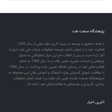
پژوهشگاه صنعت نفت
با هدف تحقيق و توسعه در زمينه كاربرد مواد نفتي از سال 1338
فعاليت خود را با عنوان «اداره توسعه تحقيقات شركت ملي نفت ايران»
آغاز كرده است و پس از انقلاب نام اين مركز تحقيقاتي به «مركز
پژوهش و خدمات علمي» تغيير يافت و تا سال 1368 به انجام
فعاليت‌هاي خود در راستاي اهداف تعيين شده پرداخت. در سال 1368
با موافقت شوراي گسترش وزارت فرهنگ و آموزش عالي اين مجموعه به
«پژوهشگاه صنعت نفت» تغيير نام يافت و با هدف انجام تحقيقات
بنيادي، كاربردي و توسعه‌اي به فعاليت‌هاي خود ادامه داد.
آخرین اخبار