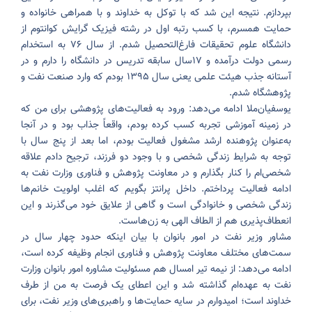
بپردازم. نتیجه این شد که با توکل به خداوند و با همراهی خانواده و
حمایت همسرم، با کسب رتبه اول در رشته فیزیک گرایش کوانتوم از
دانشگاه علوم تحقیقات فارغ‌التحصیل شدم. از سال ۷۶ به استخدام
رسمی دولت درآمده و ۱۷سال سابقه تدریس در دانشگاه را دارم و در
آستانه جذب هیئت علمی یعنی سال ۱۳۹۵ بودم که وارد صنعت نفت و
پژوهشگاه شدم.
یوسفیان‌ملا ادامه می‌دهد: ورود به فعالیت‌های پژوهشی برای من که
در زمینه آموزشی تجربه کسب کرده بودم، واقعاً جذاب بود و در آنجا
به‌عنوان پژوهنده ارشد مشغول فعالیت بودم، اما بعد از پنج سال با
توجه به شرایط زندگی شخصی و با وجود دو فرزند، ترجیح دادم علاقه
شخصی‌ام را کنار بگذارم و در معاونت پژوهش و فناوری وزارت نفت به
ادامه فعالیت پرداختم. داخل پرانتز بگویم که اغلب اولویت خانم‌ها
زندگی شخصی و خانوادگی است و گاهی از علایق خود می‌گذرند و این
انعطاف‌پذیری هم از الطاف الهی به زن‌هاست.
مشاور وزیر نفت در امور بانوان با بیان اینکه حدود چهار سال در
سمت‌های مختلف معاونت پژوهش و فناوری انجام وظیفه کرده است،
ادامه می‌دهد: از نیمه تیر امسال هم مسئولیت مشاوره امور بانوان وزارت
نفت به عهده‌ام گذاشته شد و این اعطای یک فرصت به من از طرف
خداوند است؛ امیدوارم در سایه حمایت‌ها و راهبری‌های وزیر نفت، برای