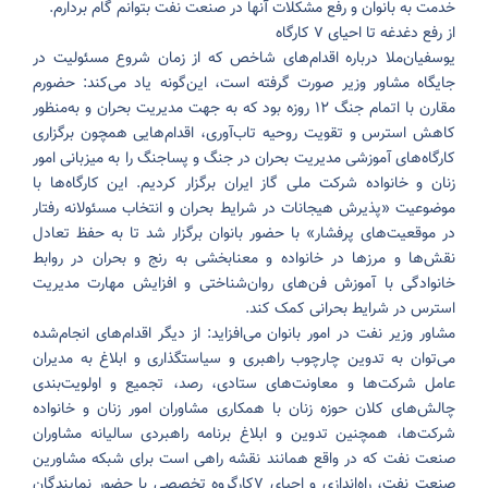
خدمت به بانوان و رفع مشکلات آنها در صنعت نفت بتوانم گام بردارم.
از رفع دغدغه تا احیای ۷ کارگاه
یوسفیان‌ملا درباره اقدام‌های شاخص که از زمان شروع مسئولیت در
جایگاه مشاور وزیر صورت گرفته است، این‌گونه یاد می‌کند: حضورم
مقارن با اتمام جنگ ۱۲ روزه بود که به جهت مدیریت بحران و به‌منظور
کاهش استرس و تقویت روحیه تاب‌آوری، اقدام‌هایی همچون برگزاری
کارگاه‌های آموزشی مدیریت بحران در جنگ و پساجنگ را به میزبانی امور
زنان و خانواده شرکت ملی گاز ایران برگزار کردیم. این کارگاه‌ها با
موضوعیت «پذیرش هیجانات در شرایط بحران و انتخاب مسئولانه رفتار
در موقعیت‌های پرفشار» با حضور بانوان برگزار شد تا به حفظ تعادل
نقش‌ها و مرزها در خانواده و معنابخشی به رنج و بحران در روابط
خانوادگی با آموزش فن‌های روان‌شناختی و افزایش مهارت مدیریت
استرس در شرایط بحرانی کمک کند.
مشاور وزیر نفت در امور بانوان می‌افزاید: از دیگر اقدام‌های انجام‌شده
می‌توان به تدوین چارچوب راهبری و سیاستگذاری و ابلاغ به مدیران
عامل شرکت‌ها و معاونت‌های ستادی، رصد، تجمیع و اولویت‌بندی
چالش‌های کلان حوزه زنان با همکاری مشاوران امور زنان و خانواده
شرکت‌ها، همچنین تدوین و ابلاغ برنامه راهبردی سالیانه مشاوران
صنعت نفت که در واقع همانند نقشه راهی است برای شبکه مشاورین
صنعت نفت، راه‌اندازی و احیای ۷کارگروه تخصصی با حضور نمایندگان