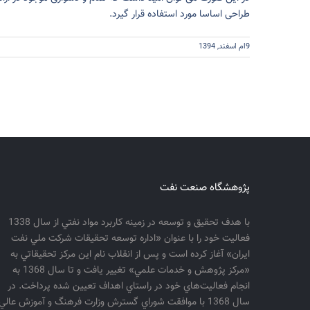
طراحی اساسا مورد استفاده قرار گیرد.
9ام اسفند, 1394
پژوهشگاه صنعت نفت
با هدف تحقيق و توسعه در زمينه كاربرد مواد نفتي از سال 1338
فعاليت خود را با عنوان «اداره توسعه تحقيقات شركت ملي نفت
ايران» آغاز كرده است و پس از انقلاب نام اين مركز تحقيقاتي به
«مركز پژوهش و خدمات علمي» تغيير يافت و تا سال 1368 به
انجام فعاليت‌هاي خود در راستاي اهداف تعيين شده پرداخت. در
سال 1368 با موافقت شوراي گسترش وزارت فرهنگ و آموزش عالي