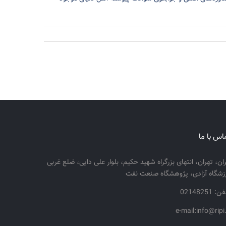
اس با ما
ران، تهران، انتهای بزرگراه شهید حکیم، بلوار علی دایی، ضلع غربی
زشگاه آزادی، پژوهشگاه صنعت نفت
: 02148251
e-mail:info@ripi.