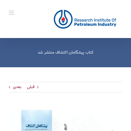
Ski
t
conten
قبلی
بعدی
View
Larger
Image