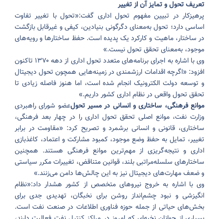
تعریف تحول و تمایز آن از تغییر
پرهیزکار در تبیین مفهوم تحول اداری گفت:
«تحول با تغییر تفاوت
اساسی دارد؛ تحول به‌معنای دگرگونی بنیادین، کیفی و غیرقابل بازگشت
در ساختار، ماهیت و کارکرد یک پدیده است. حفظ ساختارها و رویه‌های
موجود، به‌معنای تحقق تحول نیست.»
وی با اشاره به اجرای برنامه‌های متعدد تحول اداری از دهه ۱۳۷۰ تاکنون
افزود: «اگرچه اقدامات ارزشمندی در زمینه‌هایی همچون تحول دیجیتال
و توسعه دولت الکترونیک انجام شده است، اما هنوز فاصله زیادی تا
تحقق تحول واقعی در نظام اداری کشور داریم.»
موانع فرهنگی، ساختاری و انسانی در مسیر تحول
عضو شورای راهبردی
وزارت نفت، موانع اصلی تحقق تحول اداری را در چهار بعد فرهنگی،
ساختاری، قانونی و انسانی برشمرد و تصریح کرد: «مقاومت در برابر
تغییر، تمایل به حفظ وضع موجود، کمبود مشارکت و اعتماد، کاغذبازی
اداری و نتیجه‌گریزی از مهم‌ترین موانع فرهنگی هستند. همچنین
ساختارهای سلسله‌مراتبی بلند، قوانین متناقض، تغییرات مکرر سیاستی
و ضعف مهارت‌های دیجیتال نیز به این چالش‌ها دامن می‌زنند.»
وی با اشاره به خروج نیروهای متخصص از کشور هشدار داد:
«نظام
انگیزشی و نبود چشم‌انداز روشن برای نخبگان، تهدیدی جدی برای
بخش‌های حیاتی از جمله حوزه فناوری اطلاعات در صنعت نفت است.
بسیاری از جوانان نخبه‌ای که امروز در مراکز کنترل نفت فعالیت دارند،