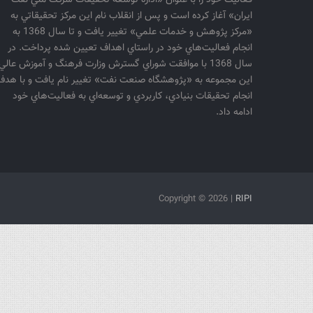
فعاليت خود را با عنوان «اداره توسعه تحقيقات شركت ملي نفت
ايران» آغاز كرده است و پس از انقلاب نام اين مركز تحقيقاتي به
«مركز پژوهش و خدمات علمي» تغيير يافت و تا سال 1368 به
انجام فعاليت‌هاي خود در راستاي اهداف تعيين شده پرداخت. در
سال 1368 با موافقت شوراي گسترش وزارت فرهنگ و آموزش عالي
اين مجموعه به «پژوهشگاه صنعت نفت» تغيير نام يافت و با هدف
انجام تحقيقات بنيادي، كاربردي و توسعه‌اي به فعاليت‌هاي خود
ادامه داد.
Copyright ©
2026 |
RIPI