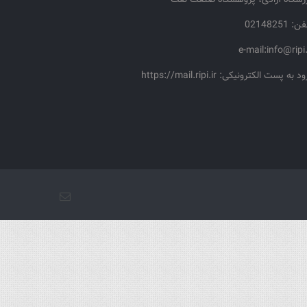
زشگاه آزادی، پژوهشگاه صنعت نفت
: 02148251
e-mail:info@ripi.
د به پست الکترونیکی: https://mail.ripi.ir
پست
الکترونیک