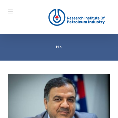
Ski
t
conten
شانا