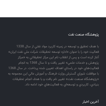
پژوهشگاه صنعت نفت
با هدف تحقيق و توسعه در زمينه كاربرد مواد نفتي از سال 1338
فعاليت خود را با عنوان «اداره توسعه تحقيقات شركت ملي نفت ايران»
آغاز كرده است و پس از انقلاب نام اين مركز تحقيقاتي به «مركز
پژوهش و خدمات علمي» تغيير يافت و تا سال 1368 به انجام
فعاليت‌هاي خود در راستاي اهداف تعيين شده پرداخت. در سال 1368
با موافقت شوراي گسترش وزارت فرهنگ و آموزش عالي اين مجموعه به
«پژوهشگاه صنعت نفت» تغيير نام يافت و با هدف انجام تحقيقات
بنيادي، كاربردي و توسعه‌اي به فعاليت‌هاي خود ادامه داد.
آخرین اخبار