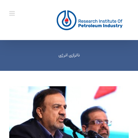
Ski
t
conten
ناترازی انرژی