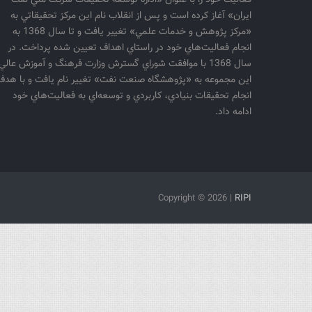
فعاليت خود را با عنوان «اداره توسعه تحقيقات شركت ملي نفت
ايران» آغاز كرده است و پس از انقلاب نام اين مركز تحقيقاتي به
«مركز پژوهش و خدمات علمي» تغيير يافت و تا سال 1368 به
انجام فعاليت‌هاي خود در راستاي اهداف تعيين شده پرداخت. در
سال 1368 با موافقت شوراي گسترش وزارت فرهنگ و آموزش عالي
اين مجموعه به «پژوهشگاه صنعت نفت» تغيير نام يافت و با هدف
انجام تحقيقات بنيادي، كاربردي و توسعه‌اي به فعاليت‌هاي خود
ادامه داد.
Copyright ©
2026 |
RIPI