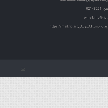
زشگاه آزادی، پژوهشگاه صنعت نفت
: 02148251
e-mail:info@ripi.
د به پست الکترونیکی: https://mail.ripi.ir
پست
الکترونیک