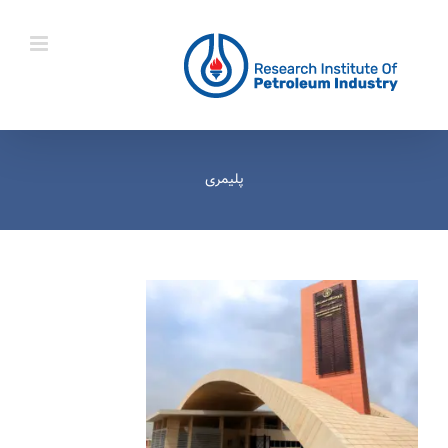
Ski
t
conten
پلیمری