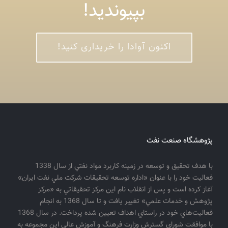
بپیوندید!
اکنون آوادا را خریداری کنید!
پژوهشگاه صنعت نفت
با هدف تحقيق و توسعه در زمينه كاربرد مواد نفتي از سال 1338
فعاليت خود را با عنوان «اداره توسعه تحقيقات شركت ملي نفت ايران»
آغاز كرده است و پس از انقلاب نام اين مركز تحقيقاتي به «مركز
پژوهش و خدمات علمي» تغيير يافت و تا سال 1368 به انجام
فعاليت‌هاي خود در راستاي اهداف تعيين شده پرداخت. در سال 1368
با موافقت شوراي گسترش وزارت فرهنگ و آموزش عالي اين مجموعه به