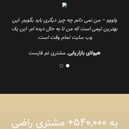
واووو – من نمی دانم چه چیز دیگری باید بگویم.
این
این تیم پشتیبانی عالی را ارائه می دهد ، به کاربران خود
بهترین تیمی است که من تا به حال دیده ام.
گوش می دهد و بطور مداوم برای بهبود محصول خود
این یک
کار می کند.
وب سایت تمام وقت است.
استفان کرونین
هیولای بازاریابی
,
مشتری تم فارست
رهبر تیم باکیفیت اینفاتو
به ۵۴۰,۰۰۰+ مشتری راضی