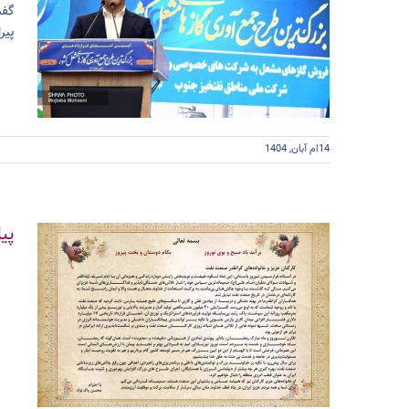
گفت
پیرامو
14ام آبان, 1404
پی