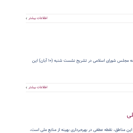
اطلاعات بیشتر
به گزارش روابط عمومی پژوهشگاه صنعت نفت به نقل از شبکه اطلاع رسانی نفت وانرژی«شانا»، عباس قدرتی زوارم، سخنگوی کمیسیون برنامه و بودجه مجلس شورای اسلامی در تشریح نشست شنبه (۱۰ آبان) این
اطلاعات بیشتر
لی
ن مناطق، نقطه‌ عطفی در بهره‌برداری بهینه از منابع ملی است،