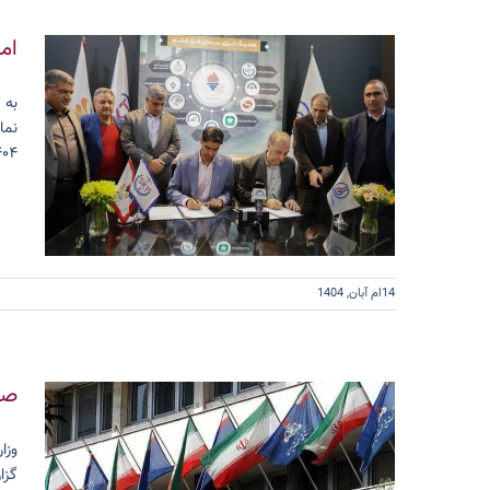
ام
به 
۱۴۰۴ با حضور دکتر نصیری، نماینده محترم
14ام آبان, 1404
صد
وزا
گزا