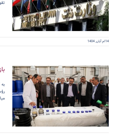
تقو
14ام آبان, 1404
با
به 
میا