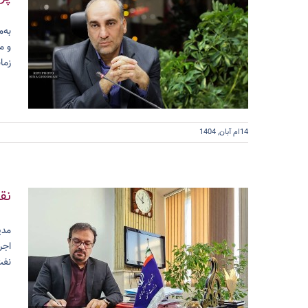
به‌
و م
زما
14ام آبان, 1404
نق
مدی
اجر
نفت