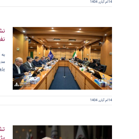
14ام آبان, 1404
نش
نف
مدی
پژو
14ام آبان, 1404
تش
پژ