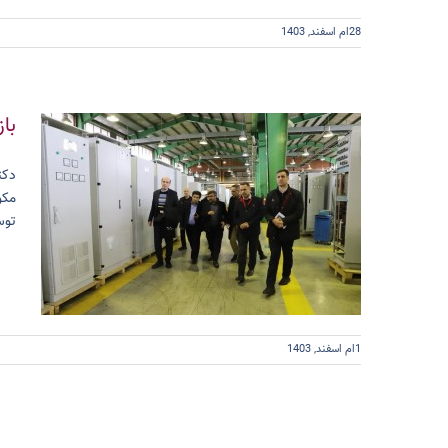
28ام اسفند, 1403
با
مکو
توس
1ام اسفند, 1403