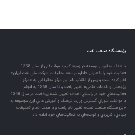
پژوهشگاه صنعت نفت
با هدف تحقيق و توسعه در زمينه كاربرد مواد نفتي از سال 1338
فعاليت خود را با عنوان «اداره توسعه تحقيقات شركت ملي نفت ايران»
آغاز كرده است و پس از انقلاب نام اين مركز تحقيقاتي به «مركز
پژوهش و خدمات علمي» تغيير يافت و تا سال 1368 به انجام
فعاليت‌هاي خود در راستاي اهداف تعيين شده پرداخت. در سال 1368
با موافقت شوراي گسترش وزارت فرهنگ و آموزش عالي اين مجموعه به
«پژوهشگاه صنعت نفت» تغيير نام يافت و با هدف انجام تحقيقات
بنيادي، كاربردي و توسعه‌اي به فعاليت‌هاي خود ادامه داد.