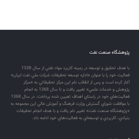
پژوهشگاه صنعت نفت
با هدف تحقيق و توسعه در زمينه كاربرد مواد نفتي از سال 1338
فعاليت خود را با عنوان «اداره توسعه تحقيقات شركت ملي نفت ايران»
آغاز كرده است و پس از انقلاب نام اين مركز تحقيقاتي به «مركز
پژوهش و خدمات علمي» تغيير يافت و تا سال 1368 به انجام
فعاليت‌هاي خود در راستاي اهداف تعيين شده پرداخت. در سال 1368
با موافقت شوراي گسترش وزارت فرهنگ و آموزش عالي اين مجموعه به
«پژوهشگاه صنعت نفت» تغيير نام يافت و با هدف انجام تحقيقات
بنيادي، كاربردي و توسعه‌اي به فعاليت‌هاي خود ادامه داد.