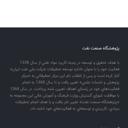
پژوهشگاه صنعت نفت
با هدف تحقيق و توسعه در زمينه كاربرد مواد نفتي از سال 1338
فعاليت خود را با عنوان «اداره توسعه تحقيقات شركت ملي نفت ايران»
آغاز كرده است و پس از انقلاب نام اين مركز تحقيقاتي به «مركز
پژوهش و خدمات علمي» تغيير يافت و تا سال 1368 به انجام
فعاليت‌هاي خود در راستاي اهداف تعيين شده پرداخت. در سال 1368
با موافقت شوراي گسترش وزارت فرهنگ و آموزش عالي اين مجموعه به
«پژوهشگاه صنعت نفت» تغيير نام يافت و با هدف انجام تحقيقات
بنيادي، كاربردي و توسعه‌اي به فعاليت‌هاي خود ادامه داد.