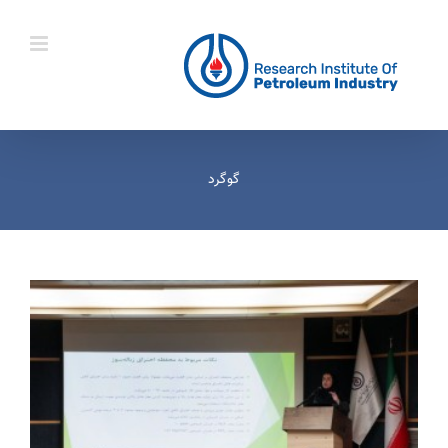
Ski
t
conten
گوگرد