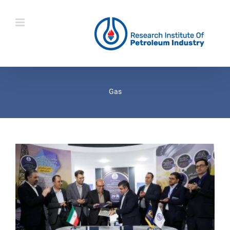
Ski
t
conten
Gas